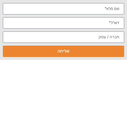
דורי קלגסבלד
הורדת אזכורים לעורכי דין
ניהול
,
מוניטין לעורכי דין
תאונה
שליחה
התאונה הקטלנית שהתרחשה ב- 2006, בה גרם עורך הדין
דורי קלגסבלד למותם של אם ובנה הצעיר, עוררה רעש
תקשורתי בתוך הרשת ומחוצה לה. הרעש נוצר בעקבות הכעס
הרב (ייתכן שבצדק, או שלא בצדק), שהופנה כלפי הנהיגה
הרשלנית של עורך הדין המוכר והתוצאה הטראגית שלה.
קלגסבלד הספיק לשבת בכלא ומאז גם להשתחרר ותדמיתו