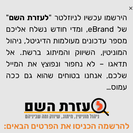
הירשמו עכשיו לניוזלטר "
לעזרת השם
"
של eBrand, ומדי חודש נשלח אליכם
מספר עדכונים מעולמות הדיגיטל, ניהול
המוניטין, השיווק והמיתוג ברשת. אל
דף הבית
»
ניהול מוניטין באינטרנט – גם עורכי דין צריכים
תדאגו – לא נחפור ונפוצץ את המייל
ניהול מוניטין באינטרנט – גם
שלכם, אנחנו בטוחים שהוא גם ככה
עורכי דין צריכים
עמוס…
להרשמה הכניסו את הפרטים הבאים:
מאת:
צוות האתר של איברנד
פורסם:
13/03/2012
תגיות:
,
,