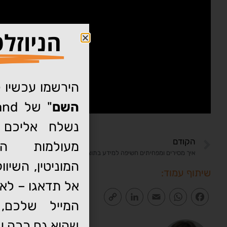
הניוזל
הירשמו עכשיו ל
השם
נשלח אליכם 
הקודם
מעולמות הדי
איך מסירים ומפחיתים חשיפה למידע בתוצאות החיפוש?
המוניטין, השיו
שיתוף עמוד:
אל תדאגו – לא 
Copy
LinkedIn
Email
WhatsApp
Facebook
המייל שלכם, 
Link
שהוא גם ככה ע