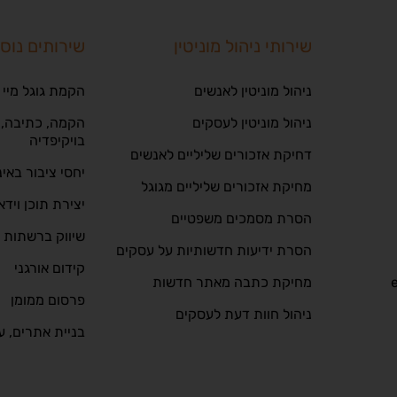
שירותי ניהול מוניטין
שירותים נוס
ניהול מוניטין לאנשים
הקמת גוגל מיי 
ניהול מוניטין לעסקים
הקמה, כתיבה, ע
בויקיפדיה
דחיקת אזכורים שליליים לאנשים
יחסי ציבור באי
מחיקת אזכורים שליליים מגוגל
יצירת תוכן וידא
הסרת מסמכים משפטיים
שיווק ברשתות 
הסרת ידיעות חדשותיות על עסקים
קידום אורגני
מחיקת כתבה מאתר חדשות
פרסום ממומן
ניהול חוות דעת לעסקים
בניית אתרים, ע