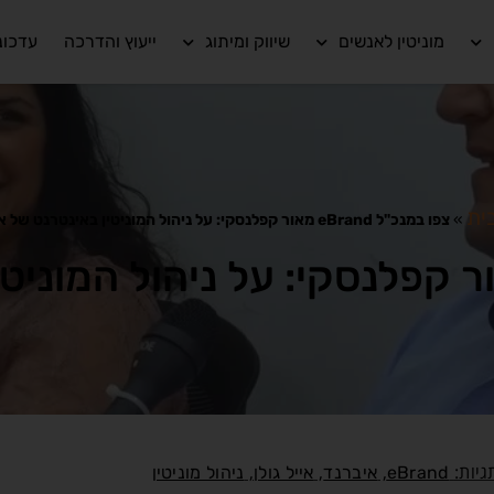
מוניטין לאנשים
שיווק ומיתוג
ייעוץ והדרכה
עדכונ
ית
»
צפו במנכ"ל eBrand מאור קפלנסקי: על ניהול המוניטין באינטרנט של אייל גולן
גיות:
,
,
,
eBrand
איברנד
אייל גולן
ניהול מוניטין