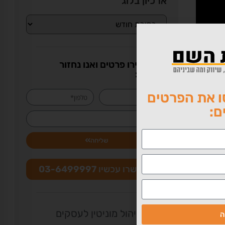
ארכיון בלוג
או השאירו פרטים ואנו נחזור
בהקדם:
 את הפרטים
ם:
בא
שליחה
התקשרו עכשיו
03-6499997
עבורך?
ניהול מוניטין לעסקים
ה