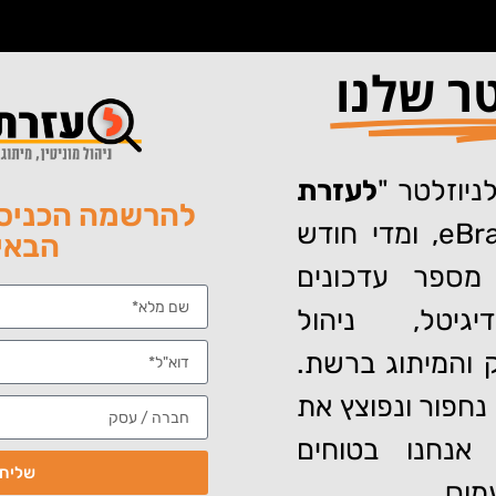
טר שלנו
ניוזלטר "
לעזרת
להרשמה הכניסו
" של eBrand, ומדי חודש
הבאי
מספר עדכונים
ה
גיטל, ניהול
ל- eBrand דרוש/ה מנהל תוכן
וק והמיתוג ברשת.
עד כמה העמוד רלוונטי 
נחפור ונפוצץ את
אנחנו בטוחים
שליח
מוס…