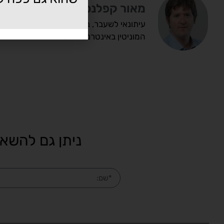
מאור קפלנסקי
עיתונאי לשעבר, בלוגר, יועץ, מרצה ומשווק 
המוניטין באינטרנט. מייסד eBrand – ניהול מוניטין באינטרנט.
ניתן גם להשאי