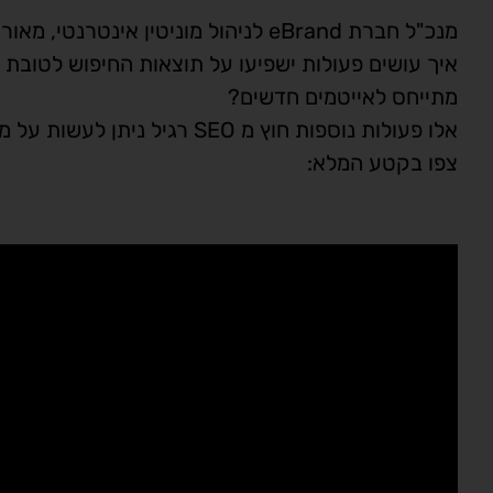
מנכ"ל חברת eBrand לניהול מוניטין אינטרנטי, מאור קפלנסקי, בפנל מומחי שיווק ו SEO.
איך עושים פעולות ישפיעו על תוצאות החיפוש לטובת 
מתייחס לאייטמים חדשים?
אלו פעולות נוספות חוץ מ SEO רגיל ניתן לעשות על מנת להתמודד עם אזכורים אינטרנטיים?
צפו בקטע המלא: