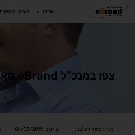
אודות
מוניטין לעסקים
דף הב
צפו במנכ"ל eBrand מאור קפלנסקי: על ניהול המוניטין באינטרנט של אייל גולן
ת
מאת:
מאור קפלנסקי
פורסם:
04/03/2019