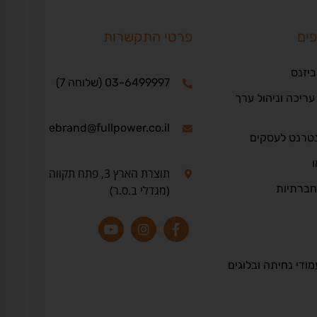
פים
פרטי התקשרות
ביזנס
03-6499997 (שלוחה 7)
ריכה וניהול ערך
ebrand@fullpower.co.il
נטרנט לעסקים
ו
תוצרת הארץ 3, פתח תקווה
חברתיות
(מגדלי ב.ס.ר)
מודי נחיתה ובלוגים