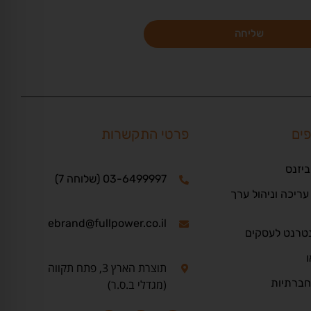
שליחה
פים
פרטי התקשרות
ביזנס
03-6499997 (שלוחה 7)
ריכה וניהול ערך
ebrand@fullpower.co.il
נטרנט לעסקים
ו
תוצרת הארץ 3, פתח תקווה
חברתיות
(מגדלי ב.ס.ר)