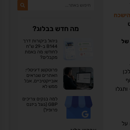
הישכח
טריט
מה חדש בבלוג?
 של
ניהול ביקורות דרך
B144 ב-29 ש"ח
לחודש: מה באמת
מקבלים?
פרוטקשן דיגיטלי:
ולכן
האתרים שנראים
 שמתקבלות באינדקס של Google.com, ואף
אובייקטיביים, אבל
ממש לא
ם להגיע ל- Google.com מישראל – ותגלו
למה בנקים צריכים
GBP (גוגל ביזנס
פרופיל)
 על