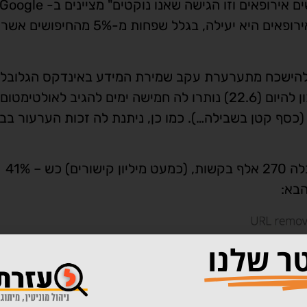
בנוסף הם מאמינים שיישום הפסיקה רק על דומיינים אירופאים היא יעילה, בגלל ש
 להישכח מתערערת עקב שמירת המידע באינדקס הגלובלי.
כן, Google קיבלה 15 ימים להתמודד עם הדרישה ונכון להיום (22.6) נותרו לה חמישה ימים להגיב לא
במידה ולא תגיב הוא 150 אלף אירו (כסף קטן בשבילה…). כמו כן, ניתנת לה זכות הערעור ב
מאז פסיקת "הזכות להישכח", Google מדווחת כי קיבלה 270 אלף בקשות, (כמעט מיליון קישורים) כש – 41%
הבא:
טר שלנו