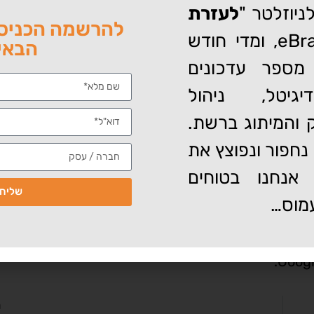
ניוזלטר "
לעזרת
להרשמה הכניסו
" של eBrand, ומדי חודש
הבאי
מספר עדכונים
גיטל, ניהול
לאירופה?
וק והמיתוג ברשת.
 והדחף של האירופאים להסיר לינקים מתוצאות חיפוש גלובליות, שנמצאו
מעבר לתחום השיפוט שלהם, הוא שאפתני מידי.
נחפור ונפוצץ את
כך שהממשלה הסינית תוכל לקבוע איך העולם יראה את ה
אנחנו בטוחים
שליח
מוס…
טיות של אזרחי אירופה עם זכות הציבור לדעת. מטרה זו
פטית כי הפסיקה לא קובעת שיש להסיר אזכורים שליליים
ה