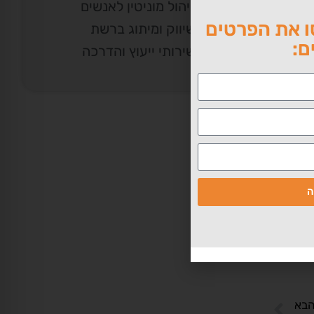
ניהול מוניטין לאנשים
 את הפרטים
שיווק ומיתוג ברשת
ם:
שירותי ייעוץ והדרכה
ת
 למעשה, לאירופה אין שום מעמד משפטי שיכול להשפיע על Google
טבח
ה
 היא
בא