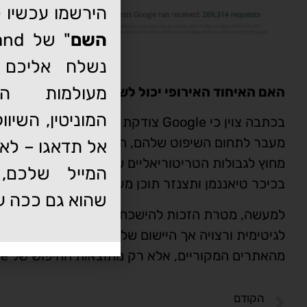
הירשמו עכשיו ל
השם
נשלח אליכם 
מעולמות הדי
האם האיחוד האירופי יכול לשלוט על תוצאות החיפוש של Google מחוץ 
המוניטין, השיו
בכתבה צוין כי Google צודקת לחלוטין
אל תדאגו – לא 
מחוץ לגבולות הטריטוריאליים שלה. מצב זה משול ל
המייל שלכם, 
בכיכר טיאננמן ותצנזר תוכן מעבר לגבולות סין.
שהוא גם ככה ע
למעשה, מטרת הזכות להישכח היא לאזן בין הזכות לפר
לגיטימית ורצויה אך היישום שלה מבולבל מבחינה מש
מהאתרים המקוריים, אלא רק מתוצאות החיפוש של Google.
הקודם