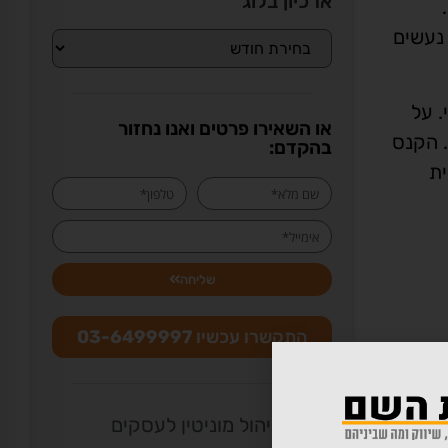
ארכיון בלוג
נתונים – "הפסיקה מתמקדת במה שרלוונטי למשתמשים אירופאים וזו הגישה שאנו נוקטים" מציינים ב- Google.
פחות מ-5% מהחיפושים אשר נעשים
 על
או השאירו פרטים ואנו נחזור
ולטימטום. הקנס
בהקדם:
בית
שליחה
התקשרו עכשיו
03-6499997
ניהול מוניטין לעסקים