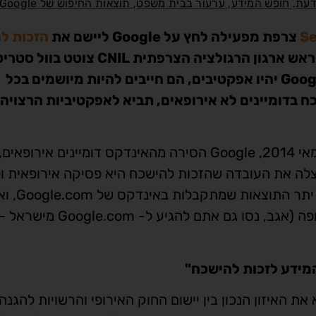
,
,
,
דעת
חופש המידע
ערעור בבית משפט
תוצאות החיפוש של Google
צרפת מפעילה לחץ על Google ליישם את
הזכות ל
גם בדומיינים לא אירופאים באמצעות אולטימטום. ראש ארגון הרגולציה הצרפתית CNIL צוטט בוול ס
ג'ורנל באומרו: "על מנת שהסרת האזכורים מה-Google יהיו אפקטיבים, הם חייבים להיות מיושמים בכל
כח בדומיינים לא אירופאים, תביא לאפקטיביות הרצויה
מאז פסיקת "הזכות להישכח" של בית הדין האירופי במאי 2014, Google הסירה מהאינדקס דומיינים אירופאים,
 לדעתה בקריטריונים של הפסיקה. Google ניצלה את העובדה שהזכות להישכח היא פסיקה אירופאית 
יישמה אותה רק על תוצאות שנראות באירופה ולא על יתר התוצאות
הקשתה על ההגעה לכתובת Google.com מתוך אירופה (אגב, נסו גם את
צוא את האיזון הנכון בין יישום החוק האירופי והרשויות להגנה