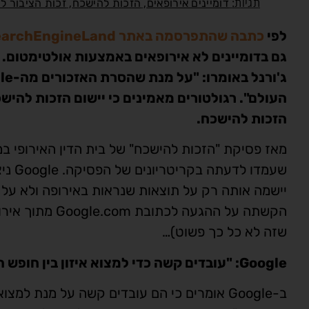
תגיות:
,
,
דומיינים אירופאים
הזכות להישכח
זכות הציבור ל
לפי
כתבה שהתפרסמה באתר SearchEngineLand
העולם". רגולטורים מאמינים כי יישום הזכות להיש
הזכות להישכח.
שעמדו
שזה לא כל כך פשוט)…
Google: "עובדים קשה כדי למצוא איזון בין חופש המידע לזכות להישכח"
ב-Google אומרים כי הם עובדים קשה על מנת למ