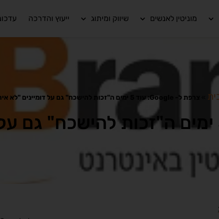
מוניטין לאנשים
שיווק ומיתוג
ייעוץ והדרכה
עדכונ
ית
»
צרפת ל- Google: עוד 5 ימים ה"זכות להישכח" גם על דומיינים "לא אירופאים"