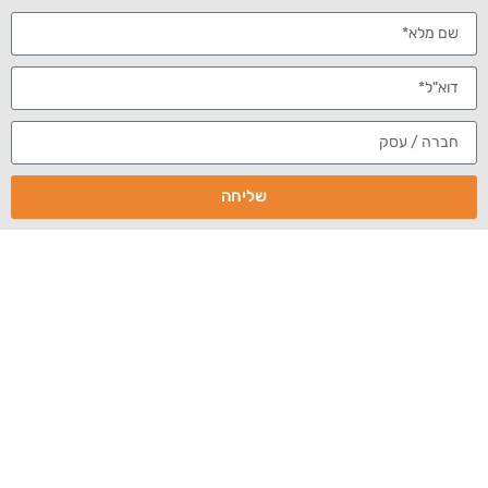
חיפוש עבודה
מיתוג אישי
מציאת עבודה
שליחה
מאור קפלנסקי כתב על חשיבות המיתוג
כבר ב-2007,
האישי באינטרנט, בעזרת סיפורה של סו שף (Seu
Scheff)
. אם לפני כמה שנים, כל התחום של מיתוג אישי
באינטרנט היה בחיתוליו, כיום, התחום הזה הוא מהמובילים שיש
בעולם הדיגיטל, כאשר הוא מחליף יועצים, יח"צנים, משרדי
פרסום ואף תהליכי קבלה ארוכים ומתישים למשרות שונות.
בכתבה הקודמת בבלוג הזה, הסברנו מדוע חשוב
לטפל במיתוג האישי, במיוחד כשמחפשים עבודה