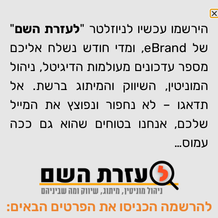
הירשמו עכשיו לניוזלטר "
לעזרת השם
"
של eBrand, ומדי חודש נשלח אליכם
מספר עדכונים מעולמות הדיגיטל, ניהול
דף הבית
»
קורות חיים בעידן הקורונה – המיתוג האישי באינטרנט
המוניטין, השיווק והמיתוג ברשת. אל
כמקפצה למציאת עבודה
תדאגו – לא נחפור ונפוצץ את המייל
קורות חיים בעידן הקורונה –
המיתוג האישי באינטרנט
שלכם, אנחנו בטוחים שהוא גם ככה
כמקפצה למציאת עבודה
עמוס…
להרשמה הכניסו את הפרטים הבאים:
מאת:
צוות האתר של איברנד
פורסם:
19/04/2020
תגיות:
,
,