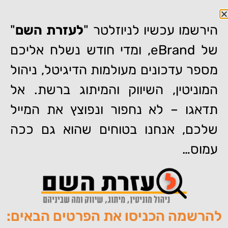
הירשמו עכשיו לניוזלטר "
לעזרת השם
"
של eBrand, ומדי חודש נשלח אליכם
מספר עדכונים מעולמות הדיגיטל, ניהול
המוניטין, השיווק והמיתוג ברשת. אל
דף הבית
»
קמפיין מוריס טלנסקי
תדאגו – לא נחפור ונפוצץ את המייל
קמפיין מוריס טלנסקי
שלכם, אנחנו בטוחים שהוא גם ככה
עמוס…
להרשמה הכניסו את הפרטים הבאים:
מאת:
צוות האתר של איברנד
פורסם:
05/01/2010
תגיות:
,
,
,