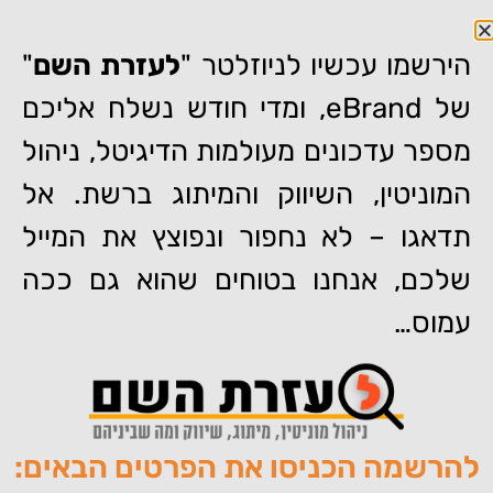
הירשמו עכשיו לניוזלטר "
לעזרת השם
"
של eBrand, ומדי חודש נשלח אליכם
מספר עדכונים מעולמות הדיגיטל, ניהול
המוניטין, השיווק והמיתוג ברשת. אל
דף הבית
»
קמפיין מיתוג אישי באינטרנט – ח"כ רוחמה אברהם
תדאגו – לא נחפור ונפוצץ את המייל
קמפיין מיתוג אישי באינטרנט –
שלכם, אנחנו בטוחים שהוא גם ככה
ח"כ רוחמה אברהם
עמוס…
להרשמה הכניסו את הפרטים הבאים:
מאת:
צוות האתר של איברנד
פורסם:
06/06/2011
תגיות:
,
,
,