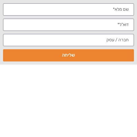
CBS
איך לבחור חברה לניהול מוניטין
זיופים
,
,
מסמכים משפטיים
חברת ניהול מוניטין
תחקיר CBS
שליחה
התפרסם תחקיר באתר החדשות של CBS
לפני כחודש,
,
על חברות ניהול מוניטין בארצות הברית, שזייפו מסמכים משפטיים,
ושלחו אותם לגוגל, בבקשה להסיר עמודים ולינקים המכילים מידע
שלילי. חלק מהחברות שהתחקיר בדק, התגלו כמבצעות עבירות
פליליות, כולל זיוף חתימות של שופטים בבתי משפט.