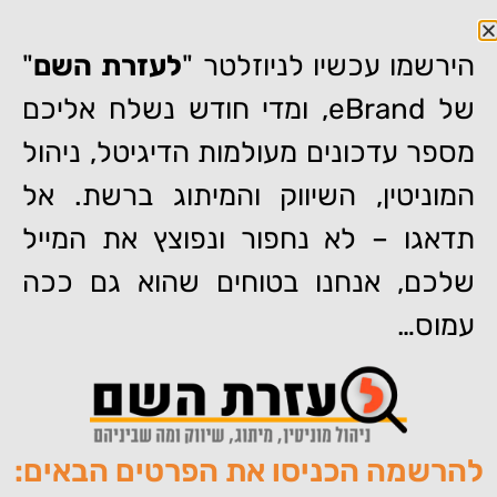
הירשמו עכשיו לניוזלטר "
לעזרת השם
"
של eBrand, ומדי חודש נשלח אליכם
מספר עדכונים מעולמות הדיגיטל, ניהול
דף הבית
»
תחקיר CBS על חברות לניהול מוניטין בארה"ב: עבירות
המוניטין, השיווק והמיתוג ברשת. אל
פליליות וזיוף חתימות שופטים
תדאגו – לא נחפור ונפוצץ את המייל
תחקיר CBS על חברות לניהול
מוניטין בארה"ב: עבירות פליליות
שלכם, אנחנו בטוחים שהוא גם ככה
וזיוף חתימות שופטים
עמוס…
להרשמה הכניסו את הפרטים הבאים:
מאת:
צוות האתר של איברנד
פורסם:
25/08/2019
תגיות:
,
,