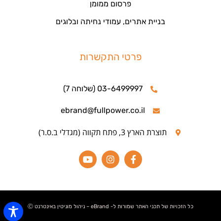
פרסום ממומן
בניית אתרים, עמודי נחיתה ובלוגים
פרטי התקשרות
03-6499997 (שלוחה 7)
ebrand@fullpower.co.il
תוצרת הארץ 3, פתח תקווה (מגדלי ב.ס.ר)
כל הזכויות של תכני האתר שמורות ל- eBrand – ניהול מוניטין באינטרנט Ⓒ