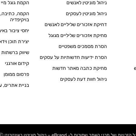
ניהול מוניטין לאנשים
הקמת גוגל מיי 
ניהול מוניטין לעסקים
הקמה, כתיבה, ע
בויקיפדיה
דחיקת אזכורים שליליים לאנשים
יחסי ציבור באי
מחיקת אזכורים שליליים מגוגל
יצירת תוכן וידא
הסרת מסמכים משפטיים
שיווק ברשתות 
הסרת ידיעות חדשותיות על עסקים
קידום אורגני
מחיקת כתבה מאתר חדשות
פרסום ממומן
ניהול חוות דעת לעסקים
בניית אתרים, ע
 הזכויות של תכני האתר שמורות ל- eBrand – ניהול מוניטין באינטרנט Ⓒ