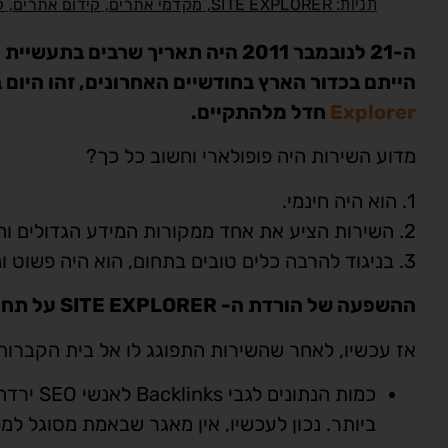
תגיות:
,
,
,
SITE EXPLORER
מקדמי אתרים
קידום אתרים
ק
הייתם בכדור הארץ בחודשיים האחרונים, זהו היום בו שירות בדי
Explorer
חדל מלהתקיים.
מדוע השירות היה פופולארי וחשוב כל כך?
1. הוא היה חינמי.
2. השירות הציע את אחד ממקורות המידע הגדולים והמוצלחים לבדיקת Backlinks ברשת.
3. בניגוד להרבה כלים טובים בתחום, הוא היה פשוט ונוח לתפעול.
ההשפעה של הורדת ה- SITE EXPLORER על תחום ה- SEO
אז עכשיו, לאחר שהשירות התפוגג לו אל בית הקברות 
כמות הנת
ביותר. נכון לעכשיו, אין מאגר שבאמת מסוגל ל