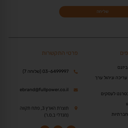
שליחה
פים
פרטי התקשרות
ביזנס
03-6499997 (שלוחה 7)
ריכה וניהול ערך
ebrand@fullpower.co.il
נטרנט לעסקים
ו
תוצרת הארץ 3, פתח תקווה
חברתיות
(מגדלי ב.ס.ר)