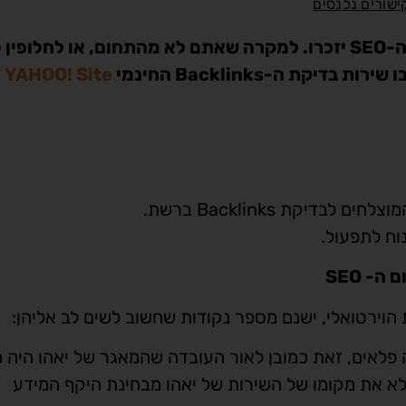
ישורים נכנסים
ה-21 לנובמבר 2011 היה תאריך שרבים בתעשיית ה-SEO יזכרו. למקרה שאתם לא מהתחום, או לחלופי
קת ה-Backlinks החינמי
YAHOO! Site
הוירטואלי, ישנם מספר נקודות שחשוב לשים לב אליהן:
ונים לגבי Backlinks לאנשי SEO ירדה פלאים, זאת כמובן לאור העובדה שהמאגר של יאהו הי
מלא את מקומו של השירות של יאהו מבחינת היקף המידע