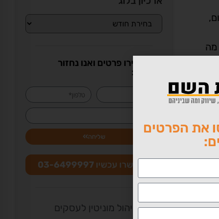
ארכיון בלוג
חום,
Site Explore של יאהו, מה
או השאירו פרטים ואנו נחזור
בהקדם:
ם שלושה
 את הפרטים
שליחה
ם:
התקשרו עכשיו
03-6499997
ניהול מוניטין לעסקים
בא