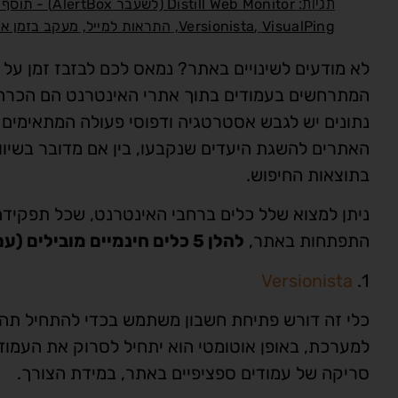
תגיות:
Distill Web Monitor (לשעבר AlertBox) - תוסף של Firefox
,
,
,
VisualPing
Versionista
התראות למייל
מעקב בזמן א
לא מודעים לשינויים באתר? נמאס לכם לבזבז זמן על
המתרחשים בעמודים בתוך אתרי האינטרנט הם הכרחיים
נתונים יש לגבש אסטרטגיה ודפוסי פעולה המתאימים 
האתרים להשגת היעדים שנקבעו, בין אם מדובר בשיוו
בתוצאות החיפוש.
ניתן למצוא שלל כלים ברחבי האינטרנט, שכל תפקידם
התפתחות באתר,
להלן 5 כלים חינמיים מובילים (עם אופציות נוספות בתשלום):
Versionista
1.
כלי זה דורש פתיחת חשבון משתמש בכדי להתחיל תה
למערכת, באופן אוטומטי הוא יתחיל לסרוק את העמודי
סריקה של עמודים ספציפיים באתר, במידת הצורך.