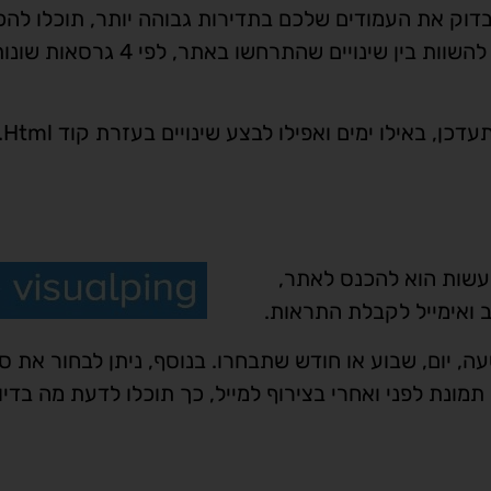
בדוק את העמודים שלכם בתדירות גבוהה יותר, תוכלו להכ
לאתר של Versionista ולבדוק שם את השינויים. ניתן להשוות בין שינויים שהתרחשו באתר, לפי 4 גרסאו
ן, באילו ימים ואפילו לבצע שינויים בעזרת קוד Html.
לעשות הוא להכנס לאתר,
ואימייל לקבלת התראות.
, יום, שבוע או חודש שתבחרו. בנוסף, ניתן לבחור את סו
הם תקבלו התראות. VisualPing שולחת תמונת לפני ואחרי בצירוף למייל, כך תוכלו לדעת מה בדי