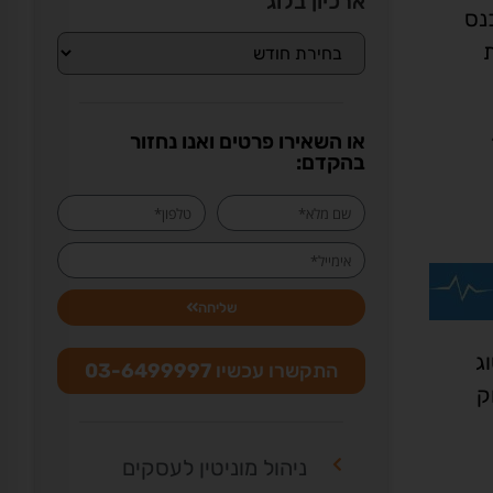
ארכיון בלוג
נס
ת שונות
או השאירו פרטים ואנו נחזור
בהקדם:
שליחה
ג
התקשרו עכשיו
03-6499997
וק
ניהול מוניטין לעסקים