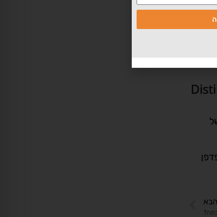
ה
ל
בדפדפן
בא