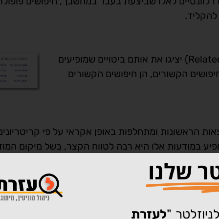
רלוונטיים לאלו שביצעת בעבר במחשבך, חיפושים פופולרי
להקליד.
פעמים רבות, החיפושים הקשורים (Related search results) יציגו את אותם ביטויים שמופיעים
פושים הקשורים, הן חיפושים הקשורים
מומנות בתוצאות החיפוש מופיעות ב-3 התוצאות הראשונות ומתחלפות באופן אקראי על פי קריטריוני
 השפעה של תוכן המופיע במודעות אלו היא רבה לטווח הקצר, בשל מיקום המ
טר שלנו
תקציב הלקוח ובציון האיכות שמתקבל על ידי גוגל. התח
ש בידיך תקציב המודעה שלך תמשיך "לעקוף" את התוצאות
ניוזלטר "
לעזרת