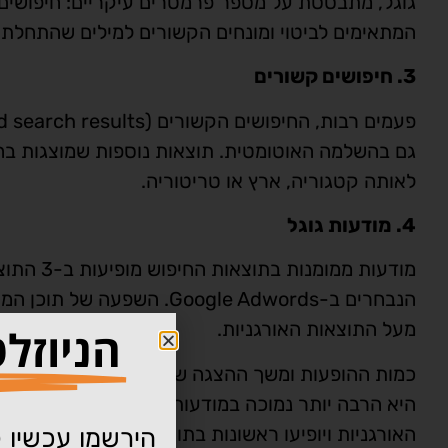
גוגל, מתבססת על מספר פרמטרים עיקריים: חיפושים 
המתאימים לביטוי ומונחים הקשורים למילים שהתחלת 
3. חיפושים קשורים
גם בהשלמה האוטומטית. תוצאות נוספות שמוצגות בחי
לאותה קטגוריה, ארץ או טריטוריה.
4. מודעות גוגל
מודעות מ
הנבחרים ב-Google Adwords.
מעל התוצאות האורגניות.
הניוזל
כמות ההופעות ומשך ההצגה של מודעות אלה תלויות ב
היא הרבה יותר נמוכה במודעות הממומנות וכל עוד י
האורגניות ויופיעו ראשונות בתוצאות החיפוש.
הירשמו עכשיו ל