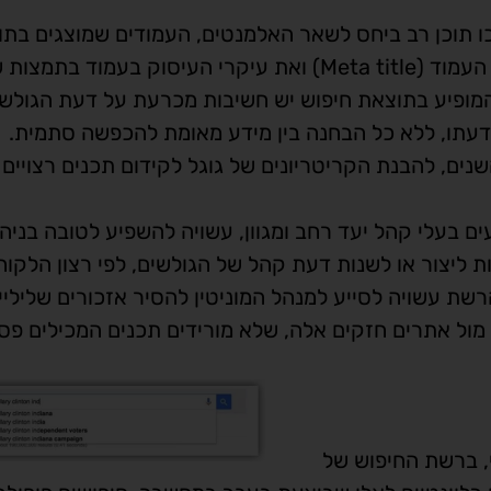
וכו תוכן רב ביחס לשאר האלמנטים, העמודים שמוצגים בתו
החיפוש מציגים תוכן המתמצת לגולש את כותרת העמוד (Meta title) ואת עיקרי העיסוק בעמוד
Meta Descr). לכל משפט המופיע בתוצאת חיפוש יש חשיבות מכרעת על דעת הגולש
 דעתו, ללא כל הבחנה בין מידע מאומת להכפשה סתמית.
נים, להבנת הקריטריונים של גוגל לקידום תכנים רצויים
ם בעלי קהל יעד רחב ומגוון, עשויה להשפיע לטובה בניהו
ות ליצור או לשנות דעת קהל של הגולשים, לפי רצון הלקוח
רשת עשויה לסייע למנהל המוניטין להסיר אזכורים שליליי
ל אתרים חזקים אלה, שלא מורידים תכנים המכילים פסק
, ברשת החיפוש של