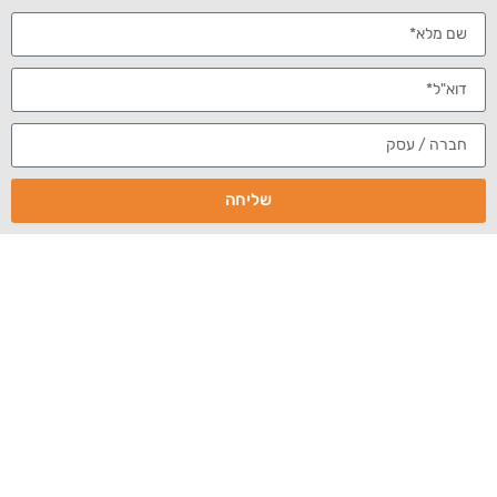
הדחקת אזכורים
מיתוג אישי
ניהול מוניטין
סרטון
,
ויראלי
סרטון תדמית
אם תמונה שווה 1000 מילים אז סרטון שווה לפחות 1000
תמונות. זאת הסיבה שיצרנו את הסרטון הבא, שמסביר בקצרה
ניהול מוניטין
מה בדיוק אנחנו עושים בשירות המרכזי שלנו –
באינטרנט
, תוך התמקדות בהדחקת אזכורים שליליים
מתוצאות החיפוש של Google.
שליחה