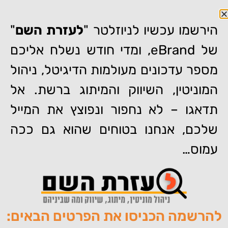
הירשמו עכשיו לניוזלטר "
לעזרת השם
"
של eBrand, ומדי חודש נשלח אליכם
מספר עדכונים מעולמות הדיגיטל, ניהול
דף הבית
»
60 שניות על קמפיין ניהול מוניטין באינטרנט והדחקת
המוניטין, השיווק והמיתוג ברשת. אל
אזכורים שליליים
תדאגו – לא נחפור ונפוצץ את המייל
60 שניות על קמפיין ניהול
מוניטין באינטרנט והדחקת
שלכם, אנחנו בטוחים שהוא גם ככה
אזכורים שליליים
עמוס…
להרשמה הכניסו את הפרטים הבאים:
מאת:
צוות האתר של איברנד
פורסם:
16/02/2013
תגיות:
,
,
,