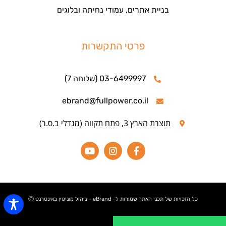
בניית אתרים, עמודי נחיתה ובלוגים
פרטי התקשרות
03-6499997 (שלוחה 7)
ebrand@fullpower.co.il
תוצרת הארץ 3, פתח תקווה (מגדלי ב.ס.ר)
כל הזכויות של תכני האתר שמורות ל- eBrand – ניהול מוניטין באינטרנט Ⓒ