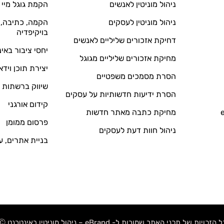
ניהול מוניטין לאנשים
הקמת גוגל מיי 
ניהול מוניטין לעסקים
הקמה, כתיבה, ע
בויקיפדיה
דחיקת אזכורים שליליים לאנשים
יחסי ציבור באי
מחיקת אזכורים שליליים מגוגל
יצירת תוכן וידא
הסרת מסמכים משפטיים
שיווק ברשתות 
הסרת ידיעות חדשותיות על עסקים
קידום אורגני
מחיקת כתבה מאתר חדשות
פרסום ממומן
ניהול חוות דעת לעסקים
בניית אתרים, ע
 הזכויות של תכני האתר שמורות ל- eBrand – ניהול מוניטין באינטרנט Ⓒ