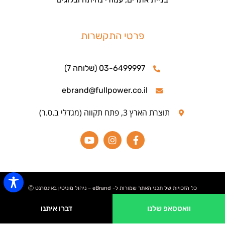
פרטי התקשרות
03-6499997 (שלוחה 7)
ebrand@fullpower.co.il
תוצרת הארץ 3, פתח תקווה (מגדלי ב.ס.ר)
כל הזכויות של תכני האתר שמורות ל- eBrand – ניהול מוניטין באינטרנט Ⓒ
וואטסאפ שלנו
דברו איתנו