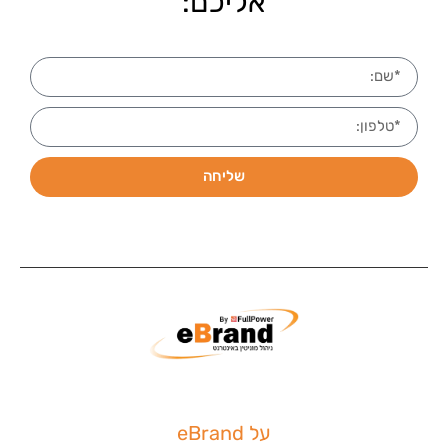
אליכם:
שליחה
על eBrand