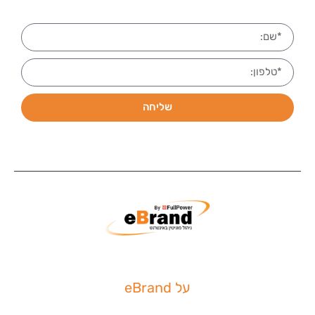
שליחה
על eBrand