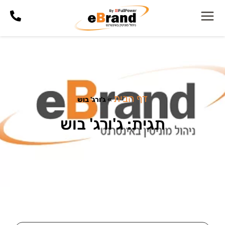
דף הבית
»
ג'ורג' בוש
תגית: ג'ורג' בוש