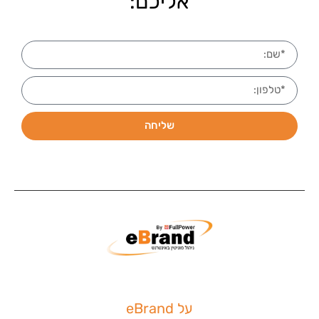
אליכם:
שליחה
על eBrand