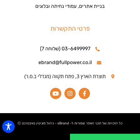
בניית אתרים, עמודי נחיתה ובלוגים
פרטי התקשרות
03-6499997 (שלוחה 7)
ebrand@fullpower.co.il
תוצרת הארץ 3, פתח תקווה (מגדלי ב.ס.ר)
כל הזכויות של תכני האתר שמורות ל- eBrand – ניהול מוניטין באינטרנט Ⓒ