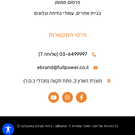
פרסום ממומן
בניית אתרים, עמודי נחיתה ובלוגים
פרטי התקשרות
03-6499997 (שלוחה 7)
ebrand@fullpower.co.il
תוצרת הארץ 3, פתח תקווה (מגדלי ב.ס.ר)
כל הזכויות של תכני האתר שמורות ל- eBrand – ניהול מוניטין באינטרנט Ⓒ