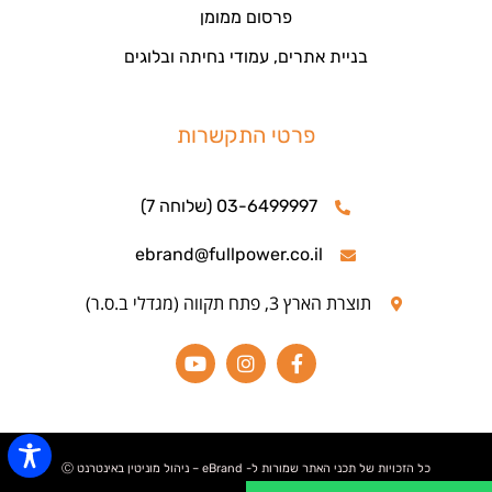
פרסום ממומן
בניית אתרים, עמודי נחיתה ובלוגים
פרטי התקשרות
03-6499997 (שלוחה 7)
ebrand@fullpower.co.il
תוצרת הארץ 3, פתח תקווה (מגדלי ב.ס.ר)
כל הזכויות של תכני האתר שמורות ל- eBrand – ניהול מוניטין באינטרנט Ⓒ