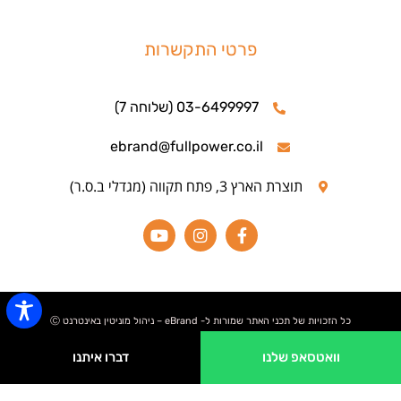
פרטי התקשרות
03-6499997 (שלוחה 7)
ebrand@fullpower.co.il
תוצרת הארץ 3, פתח תקווה (מגדלי ב.ס.ר)
כל הזכויות של תכני האתר שמורות ל- eBrand – ניהול מוניטין באינטרנט Ⓒ
וואטסאפ שלנו
דברו איתנו