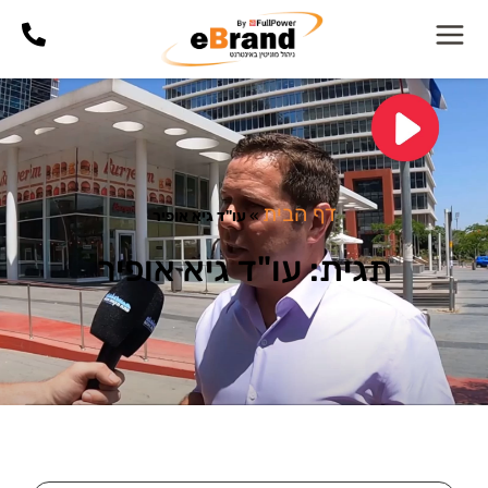
דף הבית
»
עו"ד גיא אופיר
תגית: עו"ד גיא אופיר