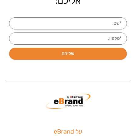
אליכם:
שליחה
על eBrand