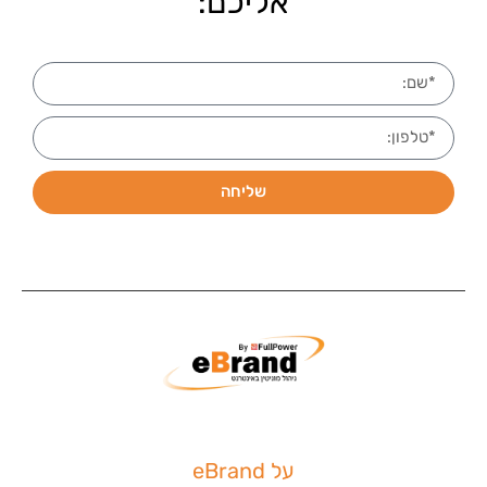
אליכם:
שליחה
על eBrand