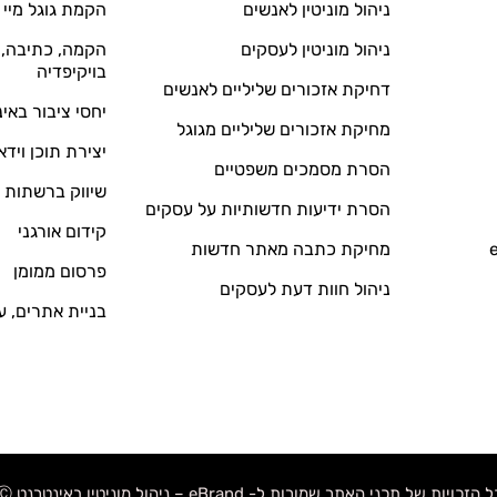
ניהול מוניטין לאנשים
הקמת גוגל מיי 
ניהול מוניטין לעסקים
הקמה, כתיבה, ע
בויקיפדיה
דחיקת אזכורים שליליים לאנשים
יחסי ציבור באי
מחיקת אזכורים שליליים מגוגל
יצירת תוכן וידא
הסרת מסמכים משפטיים
שיווק ברשתות 
הסרת ידיעות חדשותיות על עסקים
קידום אורגני
מחיקת כתבה מאתר חדשות
פרסום ממומן
ניהול חוות דעת לעסקים
בניית אתרים, ע
 הזכויות של תכני האתר שמורות ל- eBrand – ניהול מוניטין באינטרנט Ⓒ