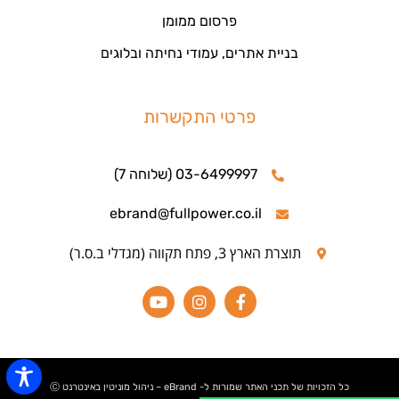
פרסום ממומן
בניית אתרים, עמודי נחיתה ובלוגים
פרטי התקשרות
03-6499997 (שלוחה 7)
ebrand@fullpower.co.il
תוצרת הארץ 3, פתח תקווה (מגדלי ב.ס.ר)
כל הזכויות של תכני האתר שמורות ל- eBrand – ניהול מוניטין באינטרנט Ⓒ