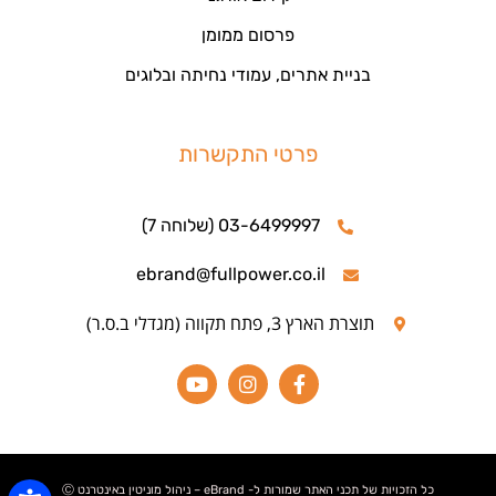
פרסום ממומן
בניית אתרים, עמודי נחיתה ובלוגים
פרטי התקשרות
03-6499997 (שלוחה 7)
ebrand@fullpower.co.il
תוצרת הארץ 3, פתח תקווה (מגדלי ב.ס.ר)
כל הזכויות של תכני האתר שמורות ל- eBrand – ניהול מוניטין באינטרנט Ⓒ