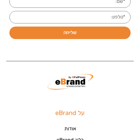
שליחה
על eBrand
אודות
בלוג eBrand