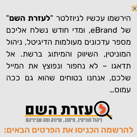
הירשמו עכשיו לניוזלטר "
לעזרת השם
"
של eBrand, ומדי חודש נשלח אליכם
מספר עדכונים מעולמות הדיגיטל, ניהול
המוניטין, השיווק והמיתוג ברשת. אל
דף הבית
»
אבולוציה של סרטון ויראלי
תדאגו – לא נחפור ונפוצץ את המייל
אבולוציה של סרטון ויראלי
שלכם, אנחנו בטוחים שהוא גם ככה
עמוס…
להרשמה הכניסו את הפרטים הבאים:
מאת:
צוות האתר של איברנד
פורסם:
06/02/2011
תגיות:
,
,
,