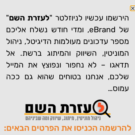
הירשמו עכשיו לניוזלטר "
לעזרת השם
"
של eBrand, ומדי חודש נשלח אליכם
מספר עדכונים מעולמות הדיגיטל, ניהול
דף הבית
»
איך אפשר לנהל כרטיס עסקי ב-Google ב-29 ש"ח
המוניטין, השיווק והמיתוג ברשת. אל
בחודש? תשאלו את בזק
תדאגו – לא נחפור ונפוצץ את המייל
איך אפשר לנהל כרטיס עסקי ב-
Google ב-29 ש"ח בחודש?
שלכם, אנחנו בטוחים שהוא גם ככה
תשאלו את בזק
עמוס…
להרשמה הכניסו את הפרטים הבאים:
מאת:
צוות האתר של איברנד
פורסם:
28/05/2023
תגיות:
,
,
,