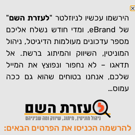
הירשמו עכשיו לניוזלטר "
לעזרת השם
"
של eBrand, ומדי חודש נשלח אליכם
מספר עדכונים מעולמות הדיגיטל, ניהול
דף הבית
»
ארז דריגס – האם הוא יוכל להסיר את המידע עליו בגוגל?
המוניטין, השיווק והמיתוג ברשת. אל
צפו בסרטון
תדאגו – לא נחפור ונפוצץ את המייל
ארז דריגס – האם הוא יוכל
להסיר את המידע עליו בגוגל?
שלכם, אנחנו בטוחים שהוא גם ככה
צפו בסרטון
עמוס…
להרשמה הכניסו את הפרטים הבאים:
מאת:
צוות האתר של איברנד
פורסם:
29/03/2021
תגיות:
,
,