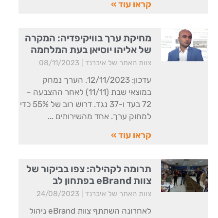
קראו עוד »
מחיקת ערך בוויקיפדיה: המקרה
של אליהו יוסיאן בעת המלחמה
צוות האתר של איברנד
08/11/2023
עדכון: 12/11/2023. הערך נמחק
במוצאי שבת (11/11) לאחר ההצבעה –
72 בעד ו-37 נגד. דרוש רוב של 55% כדי
למחוק ערך. אחד מהשירותים
קראו עוד »
תרומה לקהילה: צפו בביקור של
צוות eBrand בפתחון לב
צוות האתר של איברנד
24/08/2023
לאחרונה השתתף צוות eBrand ניהול