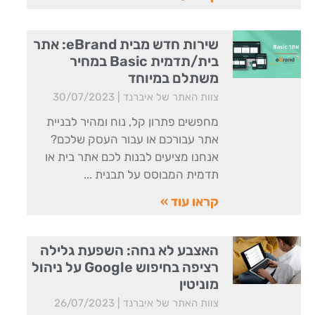
שירות חדש מבית eBrand: אתר
בית/תדמית Basic במחיר
משתלם במיוחד
צוות האתר של איברנד
30/07/2023
מחפשים פתרון קל, נוח ומהיר לבניית
אתר עבורכם או עבור העסק שלכם?
אנחנו מציעים לבנות לכם אתר בית או
תדמית המבוסס על תבנית
קראו עוד »
האצבע לא נחה: השפעת גלילה
רציפה בחיפוש Google על ניהול
מוניטין
צוות האתר של איברנד
26/07/2023