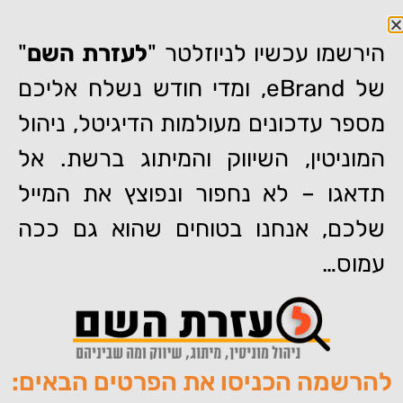
הירשמו עכשיו לניוזלטר "
לעזרת השם
"
של eBrand, ומדי חודש נשלח אליכם
מספר עדכונים מעולמות הדיגיטל, ניהול
דף הבית
»
השפעת סערות תקשורתיות על תוצאות החיפוש ב-
המוניטין, השיווק והמיתוג ברשת. אל
Google: המקרה של יונתן הירש
תדאגו – לא נחפור ונפוצץ את המייל
השפעת סערות תקשורתיות על
תוצאות החיפוש ב-Google:
שלכם, אנחנו בטוחים שהוא גם ככה
המקרה של יונתן הירש
עמוס…
להרשמה הכניסו את הפרטים הבאים:
מאת:
צוות האתר של איברנד
פורסם:
21/06/2023
תגיות:
,
,
,