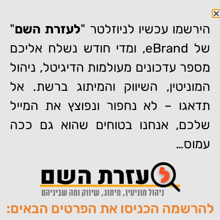
הירשמו עכשיו לניוזלטר "
לעזרת השם
"
של eBrand, ומדי חודש נשלח אליכם
מספר עדכונים מעולמות הדיגיטל, ניהול
דף הבית
»
עומר כהן מ-eBrand ב-וואלהNEWS: מיהם הפוליטיקאים
שצריכים ניהול מוניטין באינטרנט?
המוניטין, השיווק והמיתוג ברשת. אל
עומר כהן מ-eBrand
תדאגו – לא נחפור ונפוצץ את המייל
ב-וואלהNEWS: מיהם
שלכם, אנחנו בטוחים שהוא גם ככה
הפוליטיקאים שצריכים ניהול
עמוס…
מוניטין באינטרנט?
להרשמה הכניסו את הפרטים הבאים:
מאת:
צוות האתר של איברנד
פורסם:
30/12/2020
תגיות:
,
,
,
,