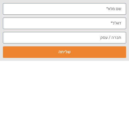
ניהול מוניטין
ניהול תדמית
ניטור ברשת
ניטור
מוניטין
שליחה