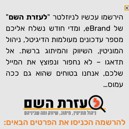
הירשמו עכשיו לניוזלטר "
לעזרת השם
"
של eBrand, ומדי חודש נשלח אליכם
מספר עדכונים מעולמות הדיגיטל, ניהול
המוניטין, השיווק והמיתוג ברשת. אל
דף הבית
»
וידאו: 5 כלים לניטור מידע באינטרנט
תדאגו – לא נחפור ונפוצץ את המייל
וידאו: 5 כלים לניטור מידע
שלכם, אנחנו בטוחים שהוא גם ככה
באינטרנט
עמוס…
להרשמה הכניסו את הפרטים הבאים:
מאת:
צוות האתר של איברנד
פורסם:
15/06/2011
תגיות:
,
,
,