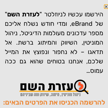
הירשמו עכשיו לניוזלטר "
לעזרת השם
"
של eBrand, ומדי חודש נשלח אליכם
מספר עדכונים מעולמות הדיגיטל, ניהול
דף הבית
»
"כמות הפניות גדלה באופן משמעותי" – המלצה של דר'
המוניטין, השיווק והמיתוג ברשת. אל
אבישי וינברגר
תדאגו – לא נחפור ונפוצץ את המייל
"כמות הפניות גדלה באופן
משמעותי" – המלצה של דר'
שלכם, אנחנו בטוחים שהוא גם ככה
אבישי וינברגר
עמוס…
להרשמה הכניסו את הפרטים הבאים:
מאת:
צוות האתר של איברנד
פורסם:
31/08/2011
תגיות:
,
,
,