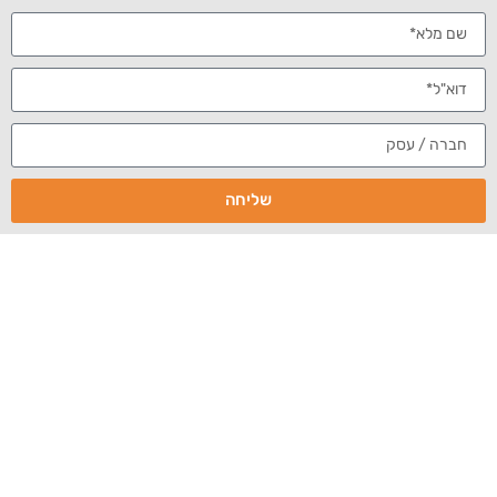
אפקט שיווקי
דר' אבישי וינברגר
לקוחות ממליצים
,
עוקבים
ערוץ יוטיוב
"הפעילות השיווקית
של איברנד שדרגה את
המרפאה מקצה
לקצה. חוץ מאתר
מקודם שמתעדכן
שליחה
בתדירות גבוהה,
התכנים שלנו מופצים
בעשרות זירות שונות ברחבי האינטרנט וקיבלנו כך חשיפה
ערוץ יוטיוב עם למעלה מ- 50 אלף
עצומה. לראייה –
צפיות בשנתיים
. האפקט השיווקי מורגש בכל יום עסקים".
ד"ר אבישי וינברגר הוא מנתח פלסטי בכיר המנהל מרפאה
מתיחת פנים, הזרקות מילוי שומן, ניתוח חזה
המתמחה ב
ובטן