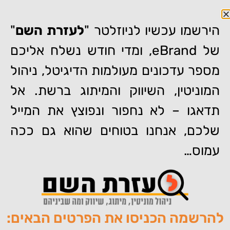
הירשמו עכשיו לניוזלטר "
לעזרת השם
"
של eBrand, ומדי חודש נשלח אליכם
מספר עדכונים מעולמות הדיגיטל, ניהול
דף הבית
»
האם אפשר למחוק ביקורות מגוגל ביזנס פרופייל (Google
המוניטין, השיווק והמיתוג ברשת. אל
Business Profile)?
תדאגו – לא נחפור ונפוצץ את המייל
האם אפשר למחוק ביקורות
מגוגל ביזנס פרופייל (Google
שלכם, אנחנו בטוחים שהוא גם ככה
Business Profile)?
עמוס…
להרשמה הכניסו את הפרטים הבאים:
מאת:
צוות האתר של איברנד
פורסם:
27/09/2021
תגיות:
,
,