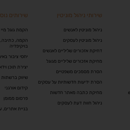
שירותי ניהול מוניטין
שירותים נוס
ניהול מוניטין לאנשים
הקמת גוגל מיי 
ניהול מוניטין לעסקים
הקמה, כתיבה, ע
בויקיפדיה
דחיקת אזכורים שליליים לאנשים
יחסי ציבור באי
מחיקת אזכורים שליליים מגוגל
יצירת תוכן וידא
הסרת מסמכים משפטיים
שיווק ברשתות 
הסרת ידיעות חדשותיות על עסקים
קידום אורגני
מחיקת כתבה מאתר חדשות
פרסום ממומן
ניהול חוות דעת לעסקים
בניית אתרים, ע