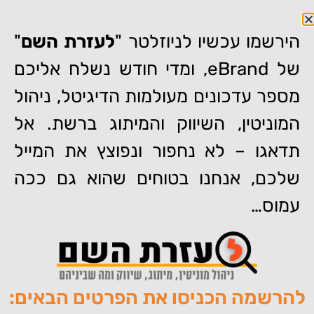
הירשמו עכשיו לניוזלטר "
לעזרת השם
"
של eBrand, ומדי חודש נשלח אליכם
מספר עדכונים מעולמות הדיגיטל, ניהול
המוניטין, השיווק והמיתוג ברשת. אל
דף הבית
»
איך למחוק ביקורות שליליות בפייסבוק וב-Google?
תדאגו – לא נחפור ונפוצץ את המייל
איך למחוק ביקורות שליליות
שלכם, אנחנו בטוחים שהוא גם ככה
בפייסבוק וב-Google?
עמוס…
להרשמה הכניסו את הפרטים הבאים:
מאת:
צוות האתר של איברנד
פורסם:
06/11/2019
תגיות:
,
,
,