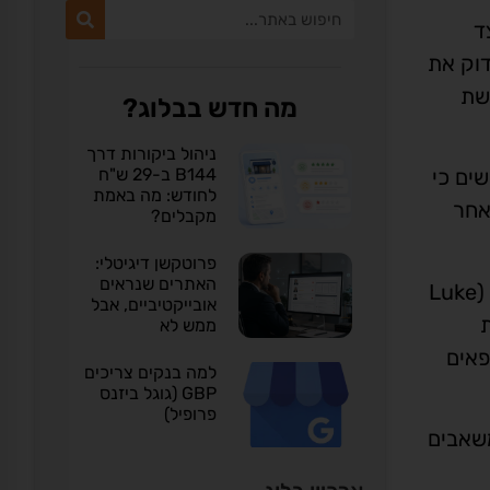
יצד
20 מרפאות, שנועד לבדוק את
רשת
מה חדש בבלוג?
ניהול ביקורות דרך
B144 ב-29 ש"ח
סקר, מרגישים כי
לחודש: מה באמת
אחר
מקבלים?
פרוטקשן דיגיטלי:
האתרים שנראים
"למוניטין רשת מנוהל היטב יש השפעה משמעותית על ההחלטה של מטופלים לפנות אל הרופא", אמר לוק קרבין (Luke
אובייקטיביים, אבל
ת
ממש לא
פאים
למה בנקים צריכים
GBP (גוגל ביזנס
פרופיל)
משאבים