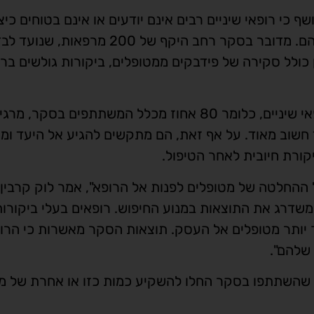
 השנתי של חברת PatientPop לשנת 2018 חושף כי רופאי שיניים רבים אינם יודעים או אינם בטוחים כ
להטות לטובה את המוניטין האינטרנטי של העסק שלהם. מדובר בסקר רחב היקף של 0
ן כולל סקירה של פידבקים ממטופלים, ביקורות גולשים ב
תוצאות הסקר מראות כי ארבעה מתוך כל חמישה רופאי שיניים, כלומר 80 אחוז מכלל המשתתפים ב
 חשוב מאוד. על אף זאת, הם מתקשים להגיע אל היעד ומ
 ומנכ"ל חברת PatientPop. "הוא גם משדרג את התוצאות במנוע החיפוש. רופאים בעלי ביקורו
ך יותר מטופלים אל העסק. תוצאות הסקר מאשרות כי הרו
שלהם".
ם שהשתתפו בסקר החלו להשקיע כמות כזו או אחרת של 