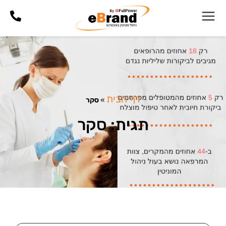
דף הבית
»
סקר
תגית: סקר