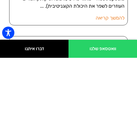
העוזרים לשפר את היכולת הקוגניטיבית).
להמשך קריאה
וואטסאפ שלנו
דברו איתנו
שרון פרי היא החיפוש הפופולרי ב- Google –
האם זה עובד לטובתה?
Google פרסמה בימים האחרונים את החיפושים הכי
מבוקשים לשנת 2016 – ובראש הרשימה של חיפושי
החדשות, הפתעה: לא הילארי קלינטון, לא ירדן ג'רבי, לא