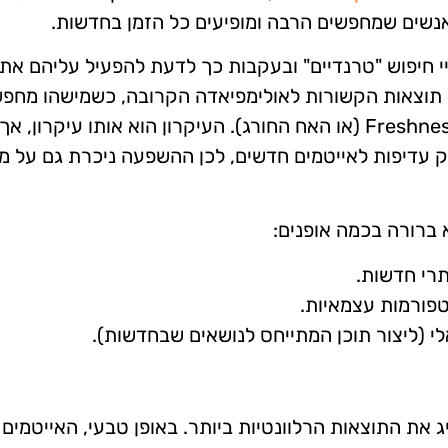
ואנשים שמחפשים הרבה ומופיעים כל הזמן בחדשות.
Go יודע גם לזהות ביטויי חיפוש "טרנדיים" ובעקבות כך לדעת להפעיל עליהם את
ג תוצאות הקשורות לאולימפיאדה הקרובה, כשמישהו מחפ
"אולימפיאדה". לכן, להערכתנו, "אולדי" הוא הבן של Freshness (או האח החורג). העיקרון הוא אותו עי
ק עדיפות לאייטמים חדשים, לכן ההשפעה ניכרת גם על מ
 ברורה בכמה אופנים:
תרי חדשות.
טפורמות עצמאיות.
י (ליצור תוכן המתייחס לנושאים שבחדשות).
פה התמידית של Google היא להציג את התוצאות הרלוונטיות ביותר. באופן טבעי, האייטמים