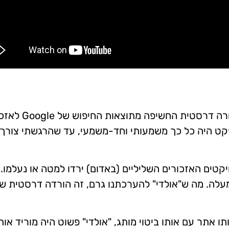
לפני כחודשיים, מה- 14 עד 16 באוגוסט, הופחתה בצורה דרס
פקט היה כל כך משמעותי וחד-משמעי, עד שהרגשתי צורך
קטים האזכורים השליליים (באדום) ירדו למטה או נעלמו. 
עלה. מה ש"אולדי" להערכתנו גרם, זה הורדה דרסטית ש
 אתר עם אותו ביטוי מותג, "אולדי" פשוט היה מוריד אות