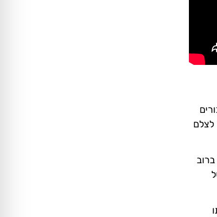
טית החשיפה מתוצאות החיפוש של Google לאזכורים
 לצלם
ברוב
ל
ו