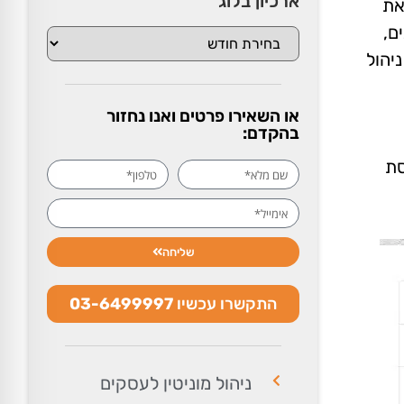
ארכיון בלוג
ראת
ם,
יהול
או השאירו פרטים ואנו נחזור
בהקדם:
סת
שליחה
התקשרו עכשיו
03-6499997
ניהול מוניטין לעסקים