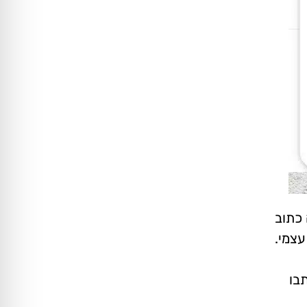
 כתוב
עצמי.
בו