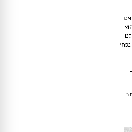
 אם
וא
נו
נפחי
תר