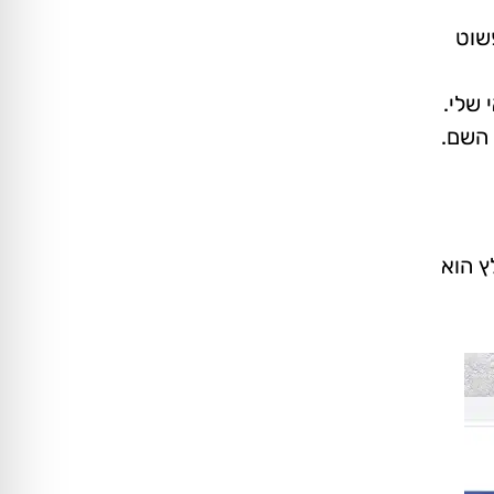
פשוט
 שלי.
 השם.
ץ הוא