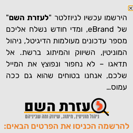
הירשמו עכשיו לניוזלטר "
לעזרת השם
"
של eBrand, ומדי חודש נשלח אליכם
מספר עדכונים מעולמות הדיגיטל, ניהול
דף הבית
»
56% מהגולשים מודים: אנחנו מחפשים את השם שלנו ב-
המוניטין, השיווק והמיתוג ברשת. אל
Google
תדאגו – לא נחפור ונפוצץ את המייל
56% מהגולשים מודים: אנחנו
מחפשים את השם שלנו ב-
שלכם, אנחנו בטוחים שהוא גם ככה
Google
עמוס…
להרשמה הכניסו את הפרטים הבאים:
מאת:
צוות האתר של איברנד
פורסם:
02/10/2013
תגיות:
,
,
,