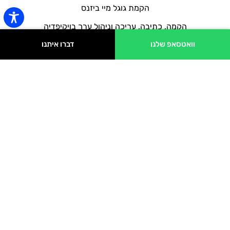
הקמת גוגל מיי ביזנס
הקמה, כתיבה, עריכה וניהול ערך בויקיפדיה
וואטסאפ שלנו
דברו איתנו
יחסי ציבור באינטרנט לעסקים
יצירת תוכן וידאו
שיווק ברשתות חברתיות
קידום אורגני
פרסום ממומן
בניית אתרים, עמודי נחיתה ובלוגים
פרטי התקשרות
03-6499997 (שלוחה 7)
ebrand@fullpower.co.il